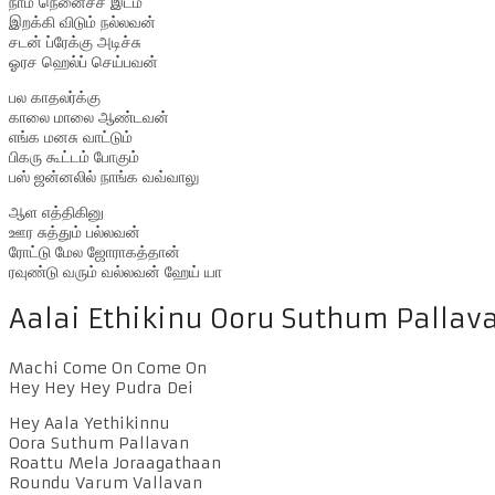
நாம நெனைச்ச இடம்
இறக்கி விடும் நல்லவன்
சடன் ப்ரேக்கு அடிச்சு
ஓரச ஹெல்ப் செய்பவன்
பல காதலர்க்கு
காலை மாலை ஆண்டவன்
எங்க மனசு வாட்டும்
பிகரு கூட்டம் போகும்
பஸ் ஜன்னலில் நாங்க வவ்வாலு
ஆள எத்திகினு
ஊர சுத்தும் பல்லவன்
ரோட்டு மேல ஜோராகத்தான்
ரவுண்டு வரும் வல்லவன் ஹேய் யா
Aalai Ethikinu Ooru Suthum Pallava
Machi Come On Come On
Hey Hey Hey Pudra Dei
Hey Aala Yethikinnu
Oora Suthum Pallavan
Roattu Mela Joraagathaan
Roundu Varum Vallavan