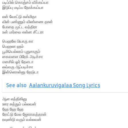
படிப்பில் கொஞ்சம் வீக்கய்யா
இடுப்பு மடிப்ப நோக்கய்யா
என் வோட்டு சுஸ்மிதா
வின் பண்ணும் விண்ணை தான்
போதை மூட்ட வந்திரா
உன் பார்வை என்ன சீட்டரா
பெஹலே பியாரு கா
பெஹலா ஹம்
பூமியெல்லாம் புதுசாகும்
கைவளை பிரேக் அடிச்சா
மனசில் ஓர் தேளடா
லவ்வரு ஆப்படிச்சா
இன்னொன்னு தேடுடா
See also
Aalankuruvigalaa Song Lyrics
ஆள எத்திகினு
ஊர சுத்தும் பல்லவன்
ஹே ஹே ஹே
ரோட்டு மேல ஜோராகத்தான்
ரவுண்டு வரும் வல்லவன்