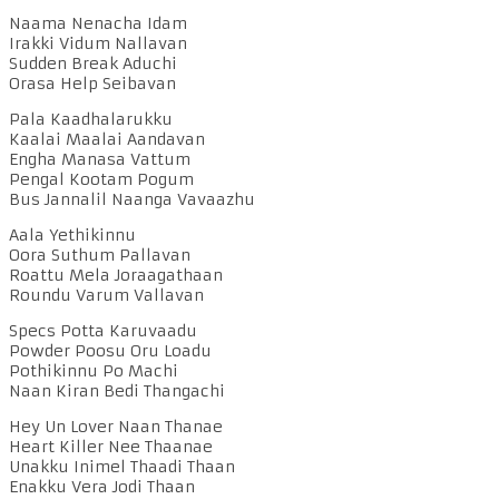
Naama Nenacha Idam
Irakki Vidum Nallavan
Sudden Break Aduchi
Orasa Help Seibavan
Pala Kaadhalarukku
Kaalai Maalai Aandavan
Engha Manasa Vattum
Pengal Kootam Pogum
Bus Jannalil Naanga Vavaazhu
Aala Yethikinnu
Oora Suthum Pallavan
Roattu Mela Joraagathaan
Roundu Varum Vallavan
Specs Potta Karuvaadu
Powder Poosu Oru Loadu
Pothikinnu Po Machi
Naan Kiran Bedi Thangachi
Hey Un Lover Naan Thanae
Heart Killer Nee Thaanae
Unakku Inimel Thaadi Thaan
Enakku Vera Jodi Thaan