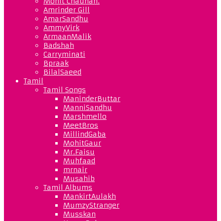
Mohit Chauhan.
Amrinder Gill
AmarSandhu
AmmyVirk
ArmaanMalik
Badshah
Carryminati
Bpraak
BilalSaeed
Tamil
Tamil Songs
ManinderButtar
ManniSandhu
Marshmello
MeetBros
MillindGaba
MohitGaur
Mr.Faisu
Muhfaad
mrnair
Musahib
Tamil Albums
MankirtAulakh
MumzyStranger
Musskan