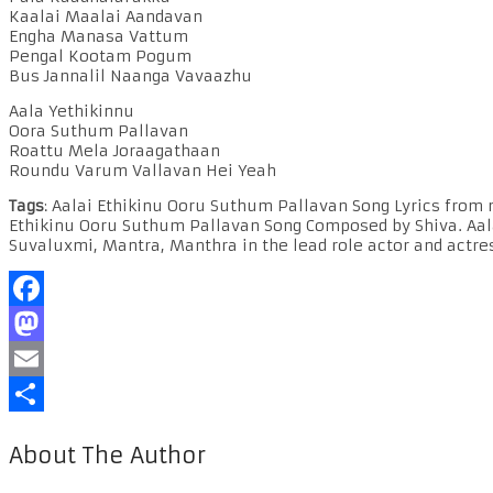
Kaalai Maalai Aandavan
Engha Manasa Vattum
Pengal Kootam Pogum
Bus Jannalil Naanga Vavaazhu
Aala Yethikinnu
Oora Suthum Pallavan
Roattu Mela Joraagathaan
Roundu Varum Vallavan Hei Yeah
Tags
: Aalai Ethikinu Ooru Suthum Pallavan Song Lyrics from
Ethikinu Ooru Suthum Pallavan Song Composed by Shiva. Aal
Suvaluxmi, Mantra, Manthra in the lead role actor and actre
Facebook
Mastodon
Email
Share
About The Author