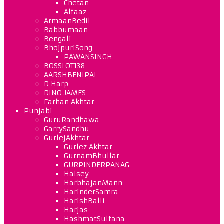
Chetan
Alfaaz
ArmaanBedil
Babbumaan
Bengali
BhojpuriSong
PAWANSINGH
BOSSLOT138
AARSHBENIPAL
D Harp
DINO JAMES
Farhan Akhtar
Punjabi
GuruRandhawa
GarrySandhu
GurlejAkhtar
Gurlez Akhtar
GurnamBhullar
GURPINDERPANAG
Halsey
HarbhajanMann
HarinderSamra
HarishBalli
Harjas
HashmatSultana