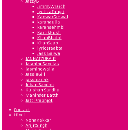
JazzyB
JimmyWraich
JyoticaTangri
KanwarGrewal
karanaujla
karansehmbi
KartikKush
KhanBhaini
KhanSaab
lyricsraabta
Jass Bajwa
JANNATZUBAIR
JasmineSandlas
jasminewalia
JassieGill
jassmanak
Joban Sandhu
Kulshan Sandhu
Maninder Batth
Jatt Prabhjot
Contact
Hindi
NehaKakkar
ArijitSingh