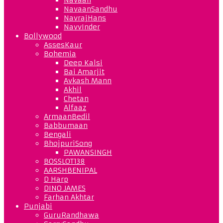
NavaanSandhu
NavrajHans
NavvInder
Bollywood
AssesKaur
Bohemia
Deep Kalsi
Bai Amarjit
Avkash Mann
Akhil
Chetan
Alfaaz
ArmaanBedil
Babbumaan
Bengali
BhojpuriSong
PAWANSINGH
BOSSLOT138
AARSHBENIPAL
D Harp
DINO JAMES
Farhan Akhtar
Punjabi
GuruRandhawa