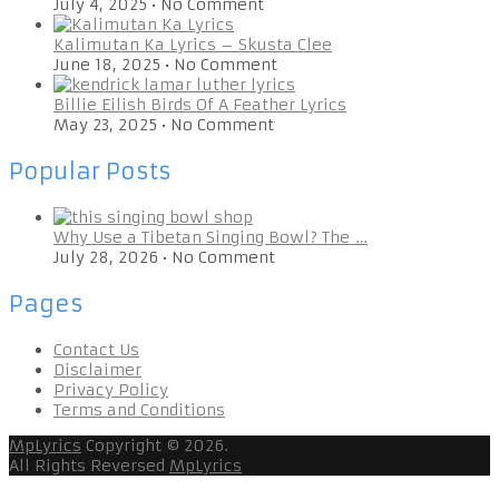
July 4, 2025
•
No Comment
Kalimutan Ka Lyrics – Skusta Clee
June 18, 2025
•
No Comment
Billie Eilish Birds Of A Feather Lyrics
May 23, 2025
•
No Comment
Popular Posts
Why Use a Tibetan Singing Bowl? The …
July 28, 2026
•
No Comment
Pages
Contact Us
Disclaimer
Privacy Policy
Terms and Conditions
MpLyrics
Copyright © 2026.
All Rights Reversed
MpLyrics