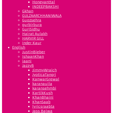
Honeyanttal
INDEEPBAKSHI
Gkhan
GULZAARCHHANIWALA
Gupzsehra
gurbirbura
GurjSidhu
Hairat Aulakh
HARVIR GILL
Inder Kaur
English
JustinBieber
IshaanKhan
jaani
JazzyB
JimmyWraich
JyoticaTangri
KanwarGrewal
karanaujla
karansehmbi
KartikKush
KhanBhaini
KhanSaab
lyricsraabta
Jass Bajwa