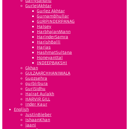
GarrySandhu
GurlejAkhtar
Gurlez Akhtar
GurnamBhullar
GURPINDERPANAG
Halsey
HarbhajanMann
HarinderSamra
HarishBalli
Harjas
HashmatSultana
Honeyanttal
INDEEPBAKSHI
Gkhan
GULZAARCHHANIWALA
Gupzsehra
gurbirbura
GurjSidhu
Hairat Aulakh
HARVIR GILL
Inder Kaur
English
JustinBieber
IshaanKhan
jaani