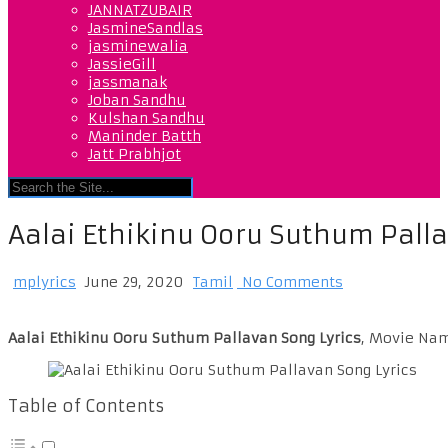
JANNATZUBAIR
JasmineSandlas
jasminewalia
JassieGill
jassmanak
Joban Sandhu
Kulshan Sandhu
Maninder Batth
Jatt Prabhjot
Aalai Ethikinu Ooru Suthum Pall
mplyrics
June 29, 2020
Tamil
No Comments
Aalai Ethikinu Ooru Suthum Pallavan Song Lyrics
, Movie Name
Table of Contents