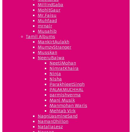
MillindGaba
MohitGaur
Mr.Faisu
Muhfaad
mrnair
Musahib
Tamil Albums
MankirtAulakh
MumzyStranger
Musskan
NeeruBajwa
NeetiMohan
NimratKhaira
Ninja
Nisha
ParakhjeetSingh
PALAKMUCHHAL
parmishverma
Manj Musik
Manmohan Waris
Mehtab Virk
NagniJasmineSand
NamanDhillon
NataliaLesz
Navaan