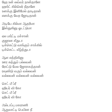
ஹே உன் லவ்வர் நான்தானே
ஹார்ட் கில்லெர் நீதானே
உனக்கு இனிமேல் தாடிதான்
எனக்கு வேற ஜோடிதான்
அடியே கில்மா ஆதரிமா
இஸ்துகினு ஓடட்டுமா
ஏல பார்ட்டி மச்சான்
குஜாலா கீதுடா
டிக்கெட்டு வாங்கும் சாக்கில்
டிக்கெட்ட வீழ்த்துடா
ஆள எத்திகினு
ஊர சுத்தும் பல்லவன்
ரோட்டு மேல ஜோராகத்தான்
ரவுண்டு வரும் வல்லவன்
வல்லவன் வல்லவன் வல்லவன்
செட் மீ ப்ரீ
ஹியர் வி கோ
செட் மீ ப்ரீ
ஹியர் வி கோ
அல்டாப்பு மகராணி
ஆறுவாட்டி பெயிலா நீ