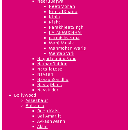
NeeruBajwa
NeetiMohan
NimratKhaira
Ninja
Nisha
ParakhjeetSingh
PALAKMUCHHAL
parmishverma
Manj Musik
Manmohan Waris
Mehtab Virk
NagniJasmineSand
NamanDhillon
NataliaLesz
Navaan
NavaanSandhu
NavrajHans
NavvInder
Bollywood
AssesKaur
Bohemia
Deep Kalsi
Bai Amarjit
Avkash Mann
Akhil