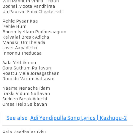
Win Pannum Vinnai Thaan
Bodhai Moota Vandhiraa
Un Paarvai Enna Cheater-ah
Pehle Pyaar Kaa
Pehle Hum
Bhoomiyellam Pudhusaagum
Kaivalai Break Adicha
Manasil Orr Thelada
Lover Aapadicha
Innonnu Thedudaa
Aala Yethikinnu
Oora Suthum Pallavan
Roattu Mela Joraagathaan
Roundu Varum Vallavan
Naama Nenacha Idam
Irakki Vidum Nallavan
Sudden Break Aduchi
Orasa Help Seibavan
See also
Adi Yendipulla Song Lyrics | Kazhugu-2
Pala Kaadhalarukku