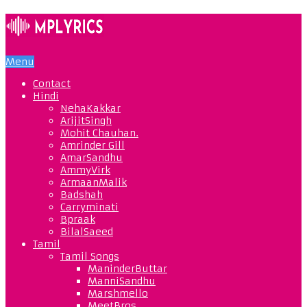
Menu
Contact
Hindi
NehaKakkar
ArijitSingh
Mohit Chauhan.
Amrinder Gill
AmarSandhu
AmmyVirk
ArmaanMalik
Badshah
Carryminati
Bpraak
BilalSaeed
Tamil
Tamil Songs
ManinderButtar
ManniSandhu
Marshmello
MeetBros