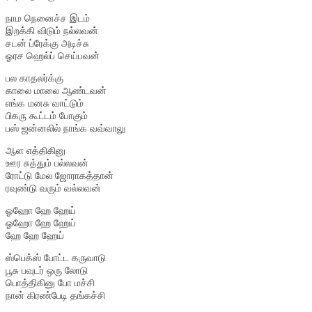
நாம நெனைச்ச இடம்
இறக்கி விடும் நல்லவன்
சடன் ப்ரேக்கு அடிச்சு
ஓரச ஹெல்ப் செய்பவன்
பல காதலர்க்கு
காலை மாலை ஆண்டவன்
எங்க மனசு வாட்டும்
பிகரு கூட்டம் போகும்
பஸ் ஜன்னலில் நாங்க வவ்வாலு
ஆள எத்திகினு
ஊர சுத்தும் பல்லவன்
ரோட்டு மேல ஜோராகத்தான்
ரவுண்டு வரும் வல்லவன்
ஓஹோ ஹே ஹேய்
ஓஹோ ஹே ஹேய்
ஹே ஹே ஹேய்
ஸ்பெக்ஸ் போட்ட கருவாடு
பூசு பவுடர் ஒரு லோடு
பொத்திகினு போ மச்சி
நான் கிரண்பேடி தங்கச்சி