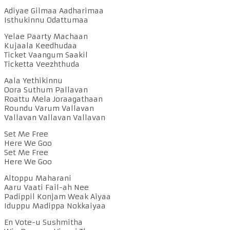
Adiyae Gilmaa Aadharimaa
Isthukinnu Odattumaa
Yelae Paarty Machaan
Kujaala Keedhudaa
Ticket Vaangum Saakil
Ticketta Veezhthuda
Aala Yethikinnu
Oora Suthum Pallavan
Roattu Mela Joraagathaan
Roundu Varum Vallavan
Vallavan Vallavan Vallavan
Set Me Free
Here We Goo
Set Me Free
Here We Goo
Altoppu Maharani
Aaru Vaati Fail-ah Nee
Padippil Konjam Weak Aiyaa
Iduppu Madippa Nokkaiyaa
En Vote-u Sushmitha