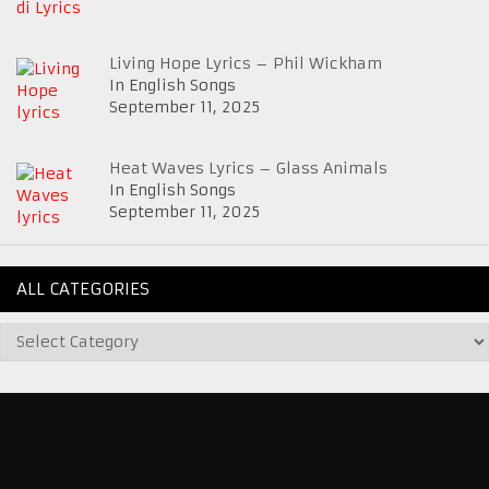
Living Hope Lyrics – Phil Wickham
In English Songs
September 11, 2025
Heat Waves Lyrics – Glass Animals
In English Songs
September 11, 2025
ALL CATEGORIES