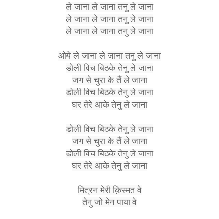
ले जाना ले जाना तनु ले जाना
ले जाना ले जाना तनु ले जाना
ले जाना ले जाना तनु ले जाना
ओये ले जाना ले जाना तनु ले जाना
डोली विच बिठके तेनु ले जाना
जग से चुरा के तैं ले जाना
डोली विच बिठके तेनु ले जाना
घर तेरे आके तेनु ले जाना
डोली विच बिठके तेनु ले जाना
जग से चुरा के तैं ले जाना
डोली विच बिठके तेनु ले जाना
घर तेरे आके तेनु ले जाना
मित्रन मेरी क़िस्मत वे
तेनु जो मेन पाया वे