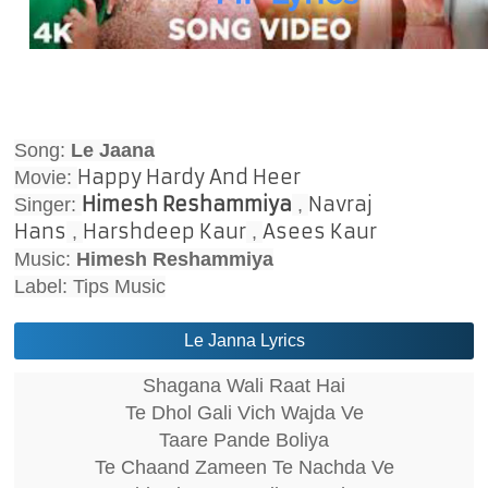
Song:
Le Jaana
Happy Hardy And Heer
Movie:
Himesh Reshammiya
Navraj
Singer:
,
Hans
Harshdeep Kaur
Asees Kaur
,
,
Music:
Himesh Reshammiya
Label:
Tips Music
Le Janna Lyrics
Shagana Wali Raat Hai
Te Dhol Gali Vich Wajda Ve
Taare Pande Boliya
Te Chaand Zameen Te Nachda Ve