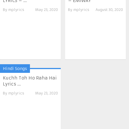
LYRICS – ...
– EMIWAY
By
mplyrics
May 23, 2020
By
mplyrics
August 30, 2020
Hindi Songs
Kuchh Toh Ho Raha Hai
Lyrics ...
By
mplyrics
May 23, 2020