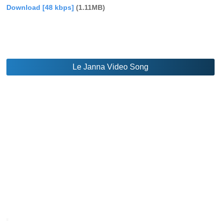
Download [48 kbps]
(1.11MB)
Le Janna Video Song