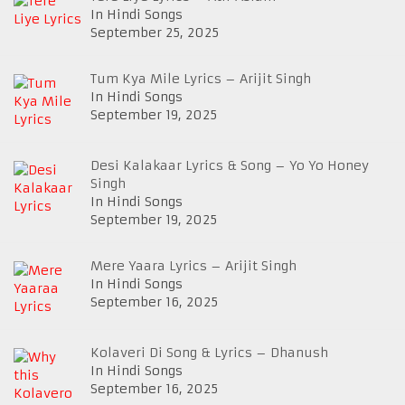
In Hindi Songs
September 25, 2025
Tum Kya Mile Lyrics – Arijit Singh
In Hindi Songs
September 19, 2025
Desi Kalakaar Lyrics & Song – Yo Yo Honey
Singh
In Hindi Songs
September 19, 2025
Mere Yaara Lyrics – Arijit Singh
In Hindi Songs
September 16, 2025
Kolaveri Di Song & Lyrics – Dhanush
In Hindi Songs
September 16, 2025