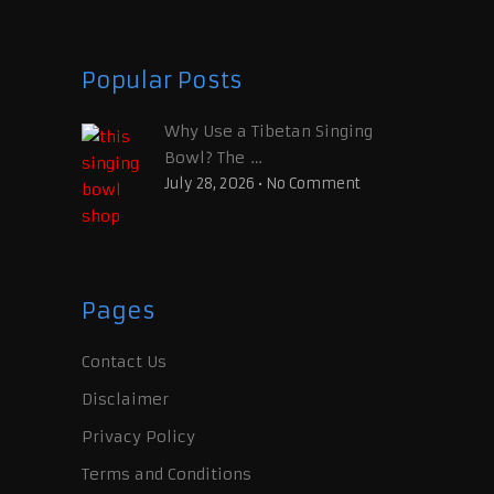
Popular Posts
Why Use a Tibetan Singing
Bowl? The …
July 28, 2026
•
No Comment
Pages
Contact Us
Disclaimer
Privacy Policy
Terms and Conditions