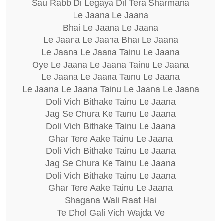
Sau Rabb Di Legaya Dil Tera Sharmana
Le Jaana Le Jaana
Bhai Le Jaana Le Jaana
Le Jaana Le Jaana Bhai Le Jaana
Le Jaana Le Jaana Tainu Le Jaana
Oye Le Jaana Le Jaana Tainu Le Jaana
Le Jaana Le Jaana Tainu Le Jaana
Le Jaana Le Jaana Tainu Le Jaana Le Jaana
Doli Vich Bithake Tainu Le Jaana
Jag Se Chura Ke Tainu Le Jaana
Doli Vich Bithake Tainu Le Jaana
Ghar Tere Aake Tainu Le Jaana
Doli Vich Bithake Tainu Le Jaana
Jag Se Chura Ke Tainu Le Jaana
Doli Vich Bithake Tainu Le Jaana
Ghar Tere Aake Tainu Le Jaana
Shagana Wali Raat Hai
Te Dhol Gali Vich Wajda Ve