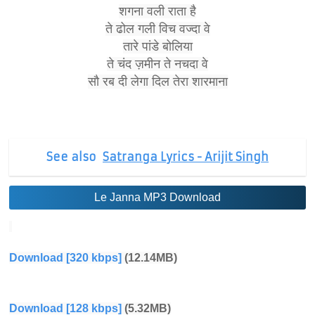
शगना वली राता है
ते ढोल गली विच वज्दा वे
तारे पांडे बोलिया
ते चंद ज़मीन ते नचदा वे
सौ रब दी लेगा दिल तेरा शारमाना
See also
Satranga Lyrics - Arijit Singh
Le Janna MP3 Download
Download [320 kbps]
(12.14MB)
Download [128 kbps]
(5.32MB)