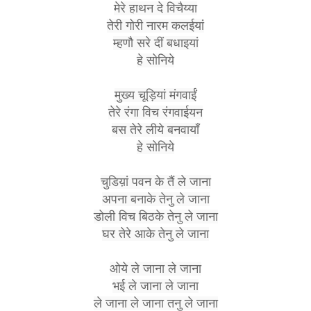
मेरे हाथन दे विचैय्या
तेरी गोरी नारम कलईयां
म्हणौ सरे दीं बधाइयां
हे सोनिये
मुख्य चूड़ियां मंगवाईं
तेरे रंगा विच रंगवाईयन
बस तेरे लीये बनवायाँ
हे सोनिये
चुडिय़ां पवन के तैं ले जाना
अपना बनाके तेनु ले जाना
डोली विच बिठके तेनु ले जाना
घर तेरे आके तेनु ले जाना
ओये ले जाना ले जाना
भई ले जाना ले जाना
ले जाना ले जाना तनु ले जाना